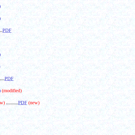
)
)
..
PDF
)
)
....
PDF
)
(modified)
ew)
..........
PDF
(new)