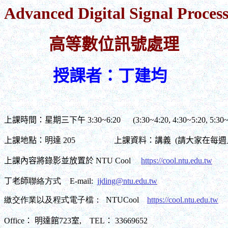
Advanced Digital Signal Proces
高等數位訊號處理
授課者：丁建均
上課時間：星期三下午 3:30~6:20 (3:30~4:20, 4:30~5:20, 5:30~6
上課地點：明達 205 上課資料：講義 (請大家在每週
上課內容將錄影並放置於 NTU Cool
https://cool.ntu.edu.tw
丁老師
聯絡方式
E-mail:
jjding@ntu.edu.tw
繳交作業以及程式電子檔
：
NTUCool
https://cool.ntu.edu.tw
Office
：
明達館
723
室
, TEL
：
33669652