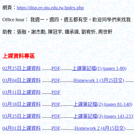
網頁：
https://disp.ee.ntu.edu.tw/index.php
Office
hour
：
我
週一，週四，週五
都有空，
歡迎同學們
來找我
助教：張融，謝杰勳, 陳冠宇, 鍾承達, 劉宥忻, 周世軒
上課資料專區
02月25日上課資料
........
PDF
..........
上課筆記檔(1) (pages 1-80)
03月04日上課資料
........
PDF
...........
Homework 1 (3月25日交)
.......
03月11日上課資料
........
PDF
03月18日上課資料
........
PDF
...........
上課筆記檔(2) (pages 81-140)
03月25日上課資料
........
PDF
...........
上課筆記檔(3) (pages 141-233
04月01日上課資料
........
PDF
............
Homework 2 (4月15日交)
......