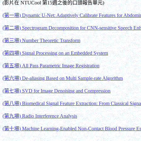
(影片在 NTUCool 第15週之後的口頭報告單元)
(第一場) Dynamic U-Net: Adaptively Calibrate Features for Abdomin
(第二場) Spectrogram Decomposition for CNN-sensitive Speech En
(第三場) Number Theoretic Transform
(第四場) Signal Processing on an Embedded System
(第五場) All Pass Parametric Image Registration
(第六場) De-aliasing Based on Multi Sample-rate Algorithm
(第七場) SVD for Image Denoising and Compression
(第八場) Biomedical Signal Feature Extraction: From Classical Sign
(第九場) Radio Interference Analysis
(第十場) Machine Learning-Enabled Non-Contact Blood Pressure E