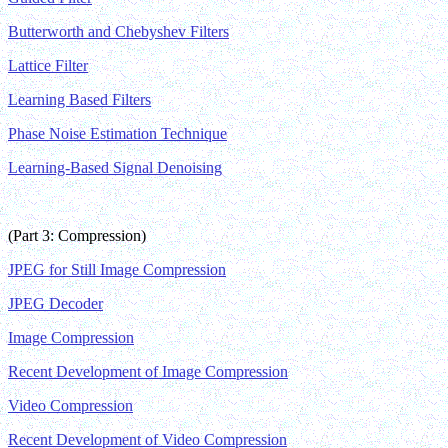
Butterworth and Chebyshev Filters
Lattice Filter
Learning Based Filters
Phase Noise Estimation Technique
Learning-Based Signal Denoising
(Part 3: Compression)
JPEG for Still Image Compression
JPEG Decoder
Image Compression
Recent Development of Image Compression
Video Compression
Recent Development of Video Compression