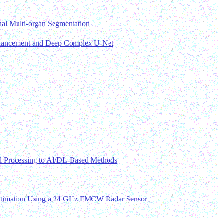
al Multi-organ Segmentation
hancement and Deep Complex U-Net
al Processing to AI/DL-Based Methods
stimation Using a 24 GHz FMCW Radar Sensor