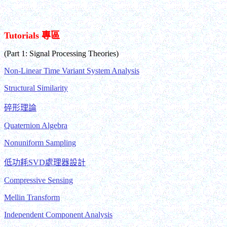
Tutorials 專區
(Part 1: Signal Processing Theories)
Non-Linear Time Variant System Analysis
Structural Similarity
碎形理論
Quaternion Algebra
Nonuniform Sampling
低功耗SVD處理器設計
Compressive Sensing
Mellin Transform
Independent Component Analysis