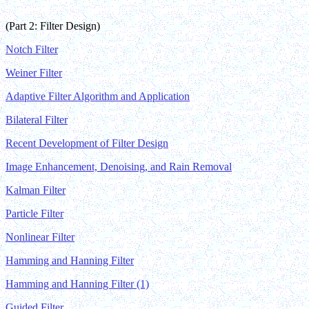
(Part 2: Filter Design)
Notch Filter
Weiner Filter
Adaptive Filter Algorithm and Application
Bilateral Filter
Recent Development of Filter Design
Image Enhancement, Denoising, and Rain Removal
Kalman Filter
Particle Filter
Nonlinear Filter
Hamming and Hanning Filter
Hamming and Hanning Filter (1)
Guided Filter