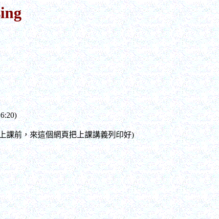
sing
:20)
上課前，來這個網頁把上課講義列印好)