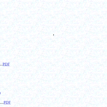
，
...
PDF
)
....
PDF